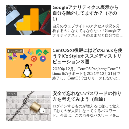
Googleアナリティクス表示から
コラム
自分を除外してますか？（その
1）
自分のウェブサイトのアクセス状況を分
析するのになくてはならない「Googleア
ナリティクス」、そのままだと自分で自
分のウェブサイトにアクセスしたデータ
まで含まれてしまいます。
CentOSの後継にはどのLinuxを使
Linuxの話題
う？K’z Styleオススメディストリ
ビューション３選
2020年12月、CentOS ProjectがCentOS
Linux 8のサポートを2021年12月31日で
終了し、CentOS 9はリリースしないとい
う方針を出してきました。今後は
「CentOS Stream」という今までの
CentO...
安全で忘れないパスワードの作り
コラム
方を考えてみよう（前編）
ログインするものが増えるに従って覚え
ておくのが大変になってくるパスワー
ド。今回は、この厄介なパスワードを
「安全で」「忘れない」ものにするには
どうしたら良いかをご紹介します。