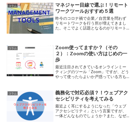
マネジャー目線で選ぶ！リモート
コラム
ワークツールおすすめ５選
昨今のコロナ禍で企業／自営業を問わず
リモートワークを行う所が増えてきまし
た。そこでよく話題となるのがリモート
ワークに必要な機材（ハードウェア）と
ツール（ソフトウェア）です。現在はボ
ク自身もリモートで仕事をする機会がほ
Zoom使ってますか？（その
とんどで、仕事柄プロジェ...
コラム
２）：Zoomの使い方はじめの一
歩
最近注目されてきているオンラインミー
ティングのツール「Zoom」ですが、どう
やって使ったらよいか戸惑っている方も
多いようです。今回はZoomのミーティン
グに参加する方法をもとに、Zoomアカウ
ントの考え方をご紹介します。
義務化で対応必須？！ウェブアク
コラム
セシビリティを考えてみる
最近よく耳にするようになった「ウェブ
アクセシビリティ」という言葉ですが、
一体どんなものでしょうか？また、なぜ
最近話題になっているのでしょうか？今
回はウェブアクセシビリティについての
概略をご紹介します。ウェブアクセシビ
リティって？「ウェブアク...