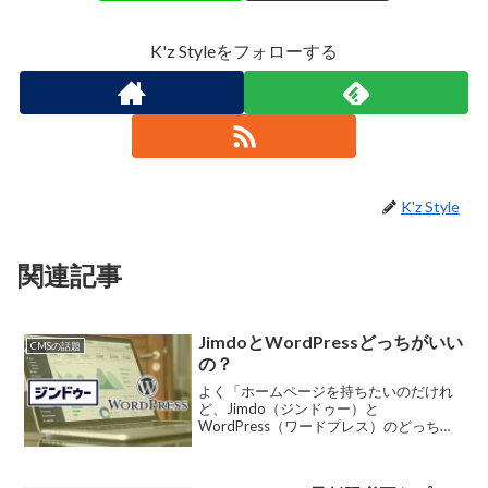
K'z Styleをフォローする
K'z Style
関連記事
JimdoとWordPressどっちがいい
CMSの話題
の？
よく「ホームページを持ちたいのだけれ
ど、Jimdo（ジンドゥー）と
WordPress（ワードプレス）のどっちが
いいの？」というようなご質問をいただ
くことがあります。ホームページを持と
うとして調べ始めた方がよくお持ちにな