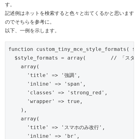
す。
記述例はネットを検索すると色々と出てくるかと思います
のでそちらを参考に。
以下、一例を示します。
function custom_tiny_mce_style_formats( $i
  $style_formats = array(        /
    array(

      'title' => '強調',

      'inline' => 'span',

      'classes' => 'strong_red',

      'wrapper' => true,

    ),

    array(

      'title' => 'スマホのみ改行',

      'inline' => 'br',
