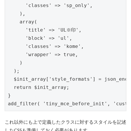
      'classes' => 'sp_only',

    ),

    array(

      'title' => 'UL※印',

      'block' => 'ul',

      'classes' => 'kome',

      'wrapper' => true,

    )

  );

  $init_array['style_formats'] = json_enc
  return $init_array;

}

add_filter( 'tiny_mce_before_init', 'cust
これ以外にも上で定義したクラスに対するスタイルを記述
したCSSも準備しておく必要があります。