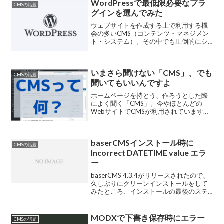
WordPressで最低限必要なプラ
る疑問の一つのようです...
CMSの話題
グインを選んでみた
ウェブサイトを作成する上で利用する機
会の多いCMS（コンテンツ・マネジメン
ト・システム）。その中でも圧倒的にシ
ェアが高いのがWordPress（ワードプレ
ス）のようです。「プラグイン」と呼ば
れる拡張機能が豊富で、
いまさら聞けない「CMS」、でも
HTML/CSS/JavaS...
CMSの話題
聞いてもいいんですよ
ホームページを持とう、作ろうとした際
によく聞く「CMS」。今やほとんどの
WebサイトでCMSが利用されています。
が一方で「CMSって何？」と思っていて
もなかなか聞けない質問できない、とい
う方もまだまだいらっしゃるようです。
baserCMSインストール時に
今回はそんな方に向けてCMS利用歴10年
CMSの話題
以上のボクが改めてCMSのことをご紹介
Incorrect DATETIME value エラ
します。
ー
baserCMS 4.3.4がリリースされたので、
久しぶりにクリーンインストールをして
みたところ、インストールの最後のステ
ップで「内部エラー」が発生。ログ(イン
ストール先ディレクト
リ/app/tmp/logs/error.log)を見てみる...
MODXで下書き保存時にエラー
CMSの話題