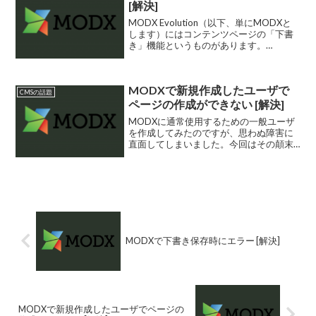
[解決]
MODX Evolution（以下、単にMODXと
します）にはコンテンツページの「下書
き」機能というものがあります。
WordPressの下書きとはちょっと違って
いて、正式版ページを公開した状態で、
同時にそのページの次のバージョンを編
MODXで新規作成したユーザで
集したり...
CMSの話題
ページの作成ができない [解決]
MODXに通常使用するための一般ユーザ
を作成してみたのですが、思わぬ障害に
直面してしまいました。今回はその顛末
をお知らせします。
MODXで下書き保存時にエラー [解決]
MODXで新規作成したユーザでページの